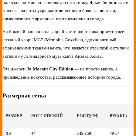
полосы напоминают виниловую пластинку. Яркие бирюзовые и
золотые акценты украшают воротник и боковые вставки,
символизируя фирменные цвета команды и города.
На боковой панели и на задней части воротника присутствует
сложный узор “MG” (Memphis Grizzlies), вдохновленный
африканскими тканями кенте, что является отсылкой к стилю и
активизму легендарного музыканта Айзека Хейза.
Эта джерси
Ja Morant City Edition
— не просто майка, а
произведение искусства, рассказывающее историю города.
Размерная сетка
РАЗМЕР
РОССИЙСКИЙ
РОСТ(СМ)
ВЕС(КГ)
XS
44
145-159
40-54