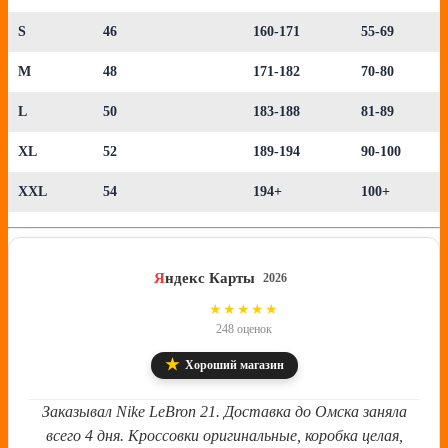
S
46
160-171
55-69
M
48
171-182
70-80
L
50
183-188
81-89
XL
52
189-194
90-100
XXL
54
194+
100+
Я
ндекс Карты
2026
4.8
★★★★★
248 оценок
★
Хороший магазин
Заказывал Nike LeBron 21. Доставка до Омска заняла
всего 4 дня. Кроссовки оригинальные, коробка целая,