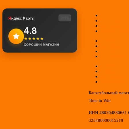
О нас
Я
ндекс Карты
2026
Контакты
Мой аккаунт
4.8
Возврат товар
★★★★★
Оплата
ХОРОШИЙ МАГАЗИН
Доставка
Гарантии
Соглашение
Отзывы
Новинки
Распродажа
Конфиденциал
Баскетбольный мага
Time to Win
ИНН 480304830661
323480000015219