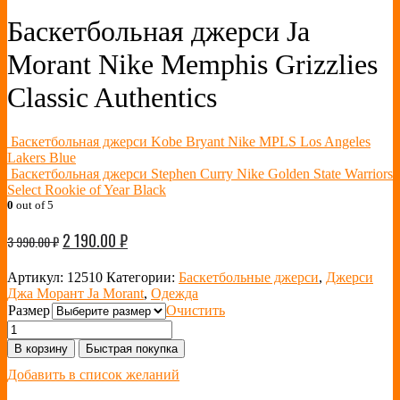
Баскетбольная джерси Ja
Morant Nike Memphis Grizzlies
Classic Authentics
Баскетбольная джерси Kobe Bryant Nike MPLS Los Angeles
Lakers Blue
Баскетбольная джерси Stephen Curry Nike Golden State Warriors
Select Rookie of Year Black
0
out of 5
2 190.00
₽
3 990.00
₽
Артикул:
12510
Категории:
Баскетбольные джерси
,
Джерси
Джа Морант Ja Morant
,
Одежда
Размер
Очистить
В корзину
Быстрая покупка
Добавить в список желаний