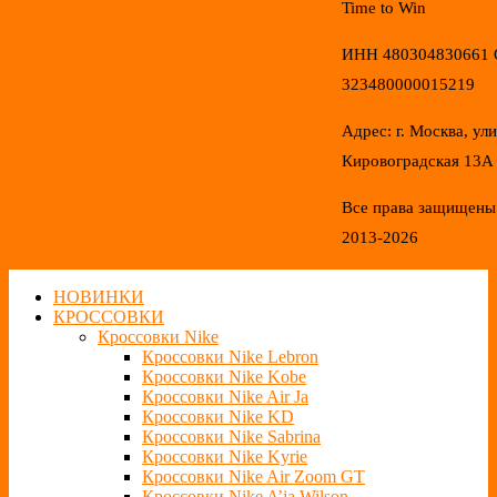
Time to Win
ИНН 480304830661
323480000015219
Адрес: г. Москва, ул
Кировоградская 13А
Все права защищены
2013-2026
НОВИНКИ
КРОССОВКИ
Кроссовки Nike
Кроссовки Nike Lebron
Кроссовки Nike Kobe
Кроссовки Nike Air Ja
Кроссовки Nike KD
Кроссовки Nike Sabrina
Кроссовки Nike Kyrie
Кроссовки Nike Air Zoom GT
Кроссовки Nike A’ja Wilson