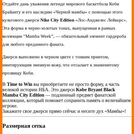
Отдайте дань уважения легенде мирового баскетбола Коби
Брайанту и его наследию «Черной мамбы» с помощью этого
культового джерси
Nike City Edition
«Лос-Анджелес Лейкерс».
Эта форма в черно-золотых тонах, выпущенная в рамках
коллекции “Mamba Week”, — обязательный элемент гардероба
для любого преданного фаната.
Джерси выполнено в черном цвете с тонким принтом,
имитирующим змеиную кожу, что отсылает к знаменитому
прозвищу Коби.
В
Time to Win
вы приобретаете не просто форму, а часть
великой истории НБА. Это джерси
Kobe Bryant Black
Mamba City Edition
— подлинный предмет фанатской
коллекции, который поможет сохранить память о величайшем
игроке.
Закажите свое джерси прямо сейчас и несите дух «Мамбы»!
Размерная сетка