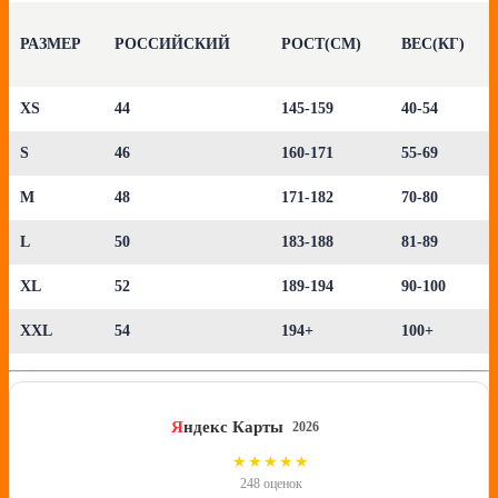
РАЗМЕР
РОССИЙСКИЙ
РОСТ(СМ)
ВЕС(КГ)
XS
44
145-159
40-54
S
46
160-171
55-69
M
48
171-182
70-80
L
50
183-188
81-89
XL
52
189-194
90-100
XXL
54
194+
100+
Я
ндекс Карты
2026
4.8
★★★★★
248 оценок