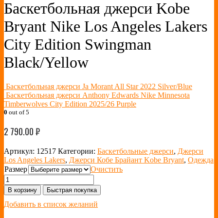
Баскетбольная джерси Kobe
Bryant Nike Los Angeles Lakers
City Edition Swingman
Black/Yellow
Баскетбольная джерси Ja Morant All Star 2022 Silver/Blue
Баскетбольная джерси Anthony Edwards Nike Minnesota
Timberwolves City Edition 2025/26 Purple
0
out of 5
2 790.00
₽
Артикул:
12517
Категории:
Баскетбольные джерси
,
Джерси
Los Angeles Lakers
,
Джерси Кобе Брайант Kobe Bryant
,
Одежда
Размер
Очистить
В корзину
Быстрая покупка
Добавить в список желаний