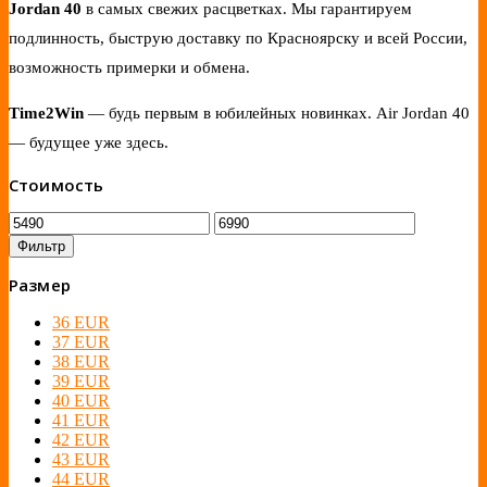
Jordan 40
в самых свежих расцветках. Мы гарантируем
подлинность, быструю доставку по Красноярску и всей России,
возможность примерки и обмена.
Time2Win
— будь первым в юбилейных новинках. Air Jordan 40
— будущее уже здесь.
Стоимость
Фильтр
Размер
36 EUR
37 EUR
38 EUR
39 EUR
40 EUR
41 EUR
42 EUR
43 EUR
44 EUR