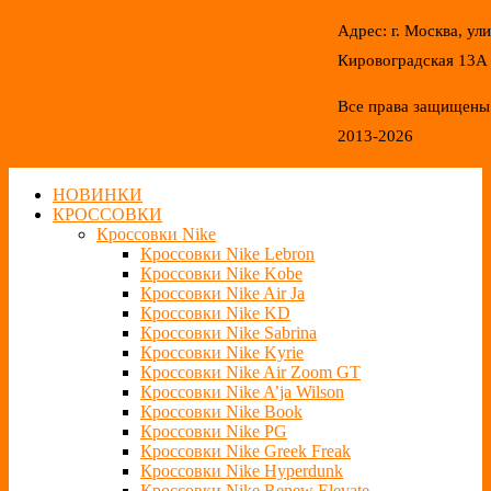
Адрес: г. Москва, ул
Кировоградская 13А
Все права защищены
2013-2026
НОВИНКИ
КРОССОВКИ
Кроссовки Nike
Кроссовки Nike Lebron
Кроссовки Nike Kobe
Кроссовки Nike Air Ja
Кроссовки Nike KD
Кроссовки Nike Sabrina
Кроссовки Nike Kyrie
Кроссовки Nike Air Zoom GT
Кроссовки Nike A’ja Wilson
Кроссовки Nike Book
Кроссовки Nike PG
Кроссовки Nike Greek Freak
Кроссовки Nike Hyperdunk
Кроссовки Nike Renew Elevate