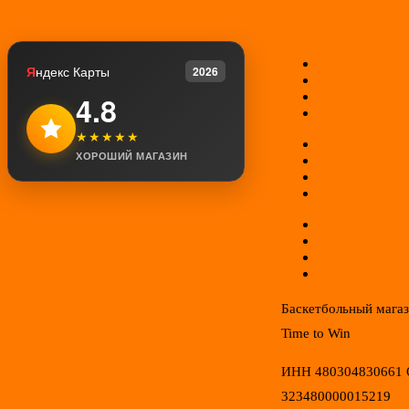
О нас
Я
ндекс Карты
2026
Контакты
Мой аккаунт
4.8
Возврат товар
★★★★★
Оплата
ХОРОШИЙ МАГАЗИН
Доставка
Гарантии
Соглашение
Отзывы
Новинки
Распродажа
Конфиденциал
Баскетбольный мага
Time to Win
ИНН 480304830661
323480000015219