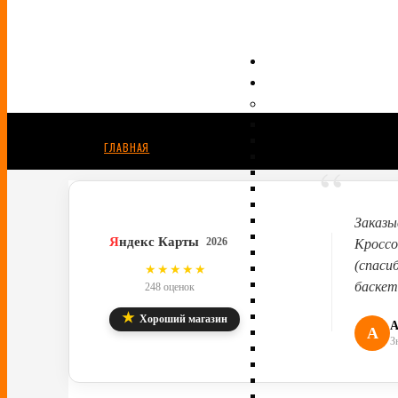
ГЛАВНАЯ
ОТЗЫВЫ
“
Заказы
Я
ндекс Карты
2026
Кроссо
(спаси
4.8
★★★★★
баскет
248 оценок
★
Хороший магазин
А
А
З