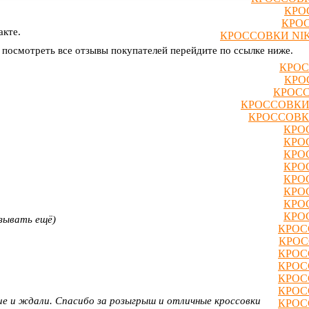
КРО
КРОС
акте.
КРОССОВКИ NIK
е посмотреть все отзывы покупателей перейдите по ссылке ниже.
КРОС
КРО
КРОСС
КРОССОВКИ
КРОССОВК
КРО
КРО
КРО
КРО
КРО
КРО
КРО
КРО
азывать ещё)
КРОС
КРОС
КРОС
КРОС
КРОС
КРОС
е и ждали. Спасибо за розыгрыш и отличные кроссовки
КРОС