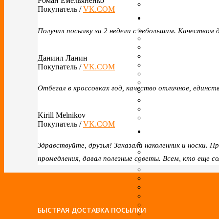
Роман Емельяненко
Покупатель /
VK.COM
Получил посылку за 2 недели с небольшим. Качеством 
Даниил Ланин
Покупатель /
VK.COM
Отбегал в кроссовках год, качество отличное, единс
Kirill Melnikov
Покупатель /
VK.COM
Здравствуйте, друзья! Заказала наколенник и носки. 
промедления, давал полезные советы. Всем, кто еще с
БЫСТРАЯ ДОСТАВКА ПОСЫЛКИ