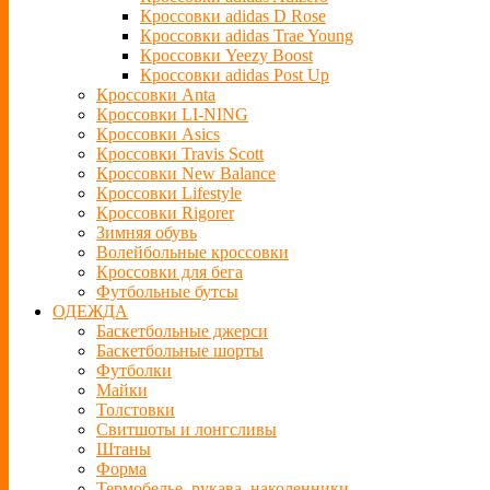
Кроссовки adidas D Rose
Кроссовки adidas Trae Young
Кроссовки Yeezy Boost
Кроссовки adidas Post Up
Кроссовки Anta
Кроссовки LI-NING
Кроссовки Asics
Кроссовки Travis Scott
Кроссовки New Balance
Кроссовки Lifestyle
Кроссовки Rigorer
Зимняя обувь
Волейбольные кроссовки
Кроссовки для бега
Футбольные бутсы
ОДЕЖДА
Баскетбольные джерси
Баскетбольные шорты
Футболки
Майки
Толстовки
Свитшоты и лонгсливы
Штаны
Форма
Термобелье, рукава, наколенники