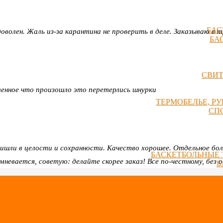
БАС
доволен. Жаль из-за карантина не проверить в деле. Заказываю в 
БА
СВИ
твенное что произошло это перетерлись шнурки
ТЕРМОБЕЛЬЕ, Р
СП
Пришли в целости и сохранности. Качество хорошее. Отдельное бо
БАСКЕТБОЛЬНЫЕ 
омневается, советую: делайте скорее заказ! Все по-честному, бе
Б
БАСК