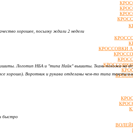
КРОС
КРОС
КРОС
КРОСС
К
качество хорошее, посылку ждали 2 недели
КРОССО
К
КРОССОВКИ A
КРОССО
КРОСС
КРОССОВКИ
ишиты. Логотип НБА и "типа Найк" вышиты. Ткань похожа на dry-f
КРО
все хорошо). Воротник и рукава отделаны чем-то типа текстильно
КРОССО
КРОС
КРОС
К
ли быстро
ВОЛЕЙ