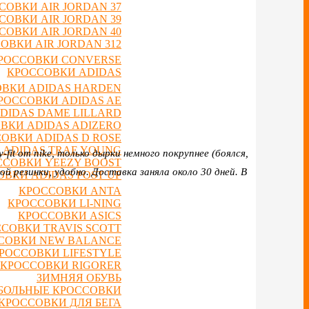
СОВКИ AIR JORDAN 37
СОВКИ AIR JORDAN 39
СОВКИ AIR JORDAN 40
ОВКИ AIR JORDAN 312
РОССОВКИ CONVERSE
КРОССОВКИ ADIDAS
ВКИ ADIDAS HARDEN
РОССОВКИ ADIDAS AE
DIDAS DAME LILLARD
ВКИ ADIDAS ADIZERO
ОВКИ ADIDAS D ROSE
 ADIDAS TRAE YOUNG
it от nike, только дырки немного покрупнее (боялся,
ССОВКИ YEEZY BOOST
й резинки, удобно. Доставка заняла около 30 дней. В
ВКИ ADIDAS POST UP
КРОССОВКИ ANTA
КРОССОВКИ LI-NING
КРОССОВКИ ASICS
СОВКИ TRAVIS SCOTT
СОВКИ NEW BALANCE
РОССОВКИ LIFESTYLE
КРОССОВКИ RIGORER
ЗИМНЯЯ ОБУВЬ
БОЛЬНЫЕ КРОССОВКИ
КРОССОВКИ ДЛЯ БЕГА