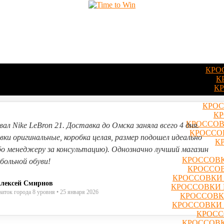
КРО
К
КР
КРОС
КР
КРОССОВ
вал Nike LeBron 21. Доставка до Омска заняла всего 4 дня.
КРОССОВ
вки оригинальные, коробка целая, размер подошел идеально
К
бо менеджеру за консультацию). Однозначно лучший магазин
КРОССОВК
больной обуви!
КРОССОВ
КРОССОВКИ 
лексей Смирнов
КРОССОВКИ 
наток города 8 уровня • 25 января 2026
КРОССОВКИ
КРОССОВКИ 
КРОСС
КРОССОВК