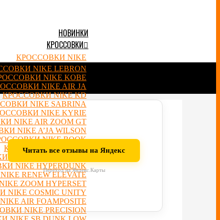
НОВИНКИ
КРОССОВКИ
КРОССОВКИ NIKE
ССОВКИ NIKE LEBRON
РОССОВКИ NIKE KOBE
ОССОВКИ NIKE AIR JA
КРОССОВКИ NIKE KD
СОВКИ NIKE SABRINA
ОССОВКИ NIKE KYRIE
КИ NIKE AIR ZOOM GT
КИ NIKE A’JA WILSON
РОССОВКИ NIKE BOOK
КРОССОВКИ NIKE PG
Читать все отзывы на Яндекс
И NIKE GREEK FREAK
КИ NIKE HYPERDUNK
Переход на Яндекс.Карты
NIKE RENEW ELEVATE
NIKE ZOOM HYPERSET
 NIKE COSMIC UNITY
NIKE AIR FOAMPOSITE
ОВКИ NIKE PRECISION
И NIKE SB DUNK LOW