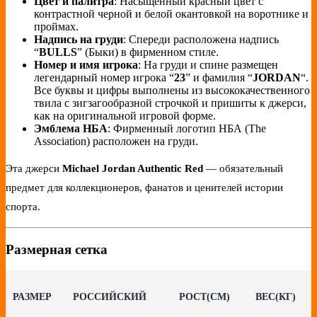
Цвет и палитра
: Насыщенный красный цвет с
контрастной черной и белой окантовкой на воротнике и
проймах.
Надпись на груди
: Спереди расположена надпись
“
BULLS
” (Быки) в фирменном стиле.
Номер и имя игрока
: На груди и спине размещен
легендарный номер игрока “
23
” и фамилия “
JORDAN
“.
Все буквы и цифры выполнены из высококачественного
твила с зигзагообразной строчкой и пришиты к джерси,
как на оригинальной игровой форме.
Эмблема НБА
: Фирменный логотип НБА (The
Association) расположен на груди.
Эта джерси
Michael Jordan Authentic Red
— обязательный
предмет для коллекционеров, фанатов и ценителей истории
спорта.
Размерная сетка
РАЗМЕР
РОССИЙСКИЙ
РОСТ(СМ)
ВЕС(КГ)