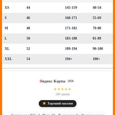
XS
44
145-159
40-54
S
46
160-171
55-69
M
48
171-182
70-80
L
50
183-188
81-89
XL
52
189-194
90-100
XXL
54
194+
100+
Я
ндекс Карты
2026
4.8
★★★★★
248 оценок
★
Хороший магазин