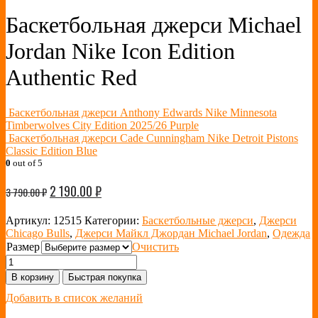
Баскетбольная джерси Michael
Jordan Nike Icon Edition
Authentic Red
Баскетбольная джерси Anthony Edwards Nike Minnesota
Timberwolves City Edition 2025/26 Purple
Баскетбольная джерси Cade Cunningham Nike Detroit Pistons
Classic Edition Blue
0
out of 5
2 190.00
₽
3 790.00
₽
Артикул:
12515
Категории:
Баскетбольные джерси
,
Джерси
Chicago Bulls
,
Джерси Майкл Джордан Michael Jordan
,
Одежда
Размер
Очистить
В корзину
Быстрая покупка
Добавить в список желаний