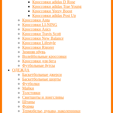
Кроссовки adidas D Rose
Кроссовки adidas Trae Young
Кроссовки Yeezy Boost
Кроссовки adidas Post Up
Кроссовки Anta
Кроссовки LI-NING
Кроссовки Asics
Кроссовки Travis Scott
Кроссовки New Balance
Кроссовки Lifestyle
Кроссовки Rigorer
Зимняя обувь
Волейбольные кроссовки
Кроссовки для бега
Футбольные бутсы
ОДЕЖДА
Баскетбольные джерси
Баскетбольные шорты
Футболки
Майки
Толстовки
Свитшоты и лонгсливы
Штаны
Форма
Термобелье, рукава, наколенники