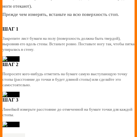
ноги отекают).
Прежде чем измерять, встаньте на всю поверхность стоп.
ШАГ 1
Закрепите лист бумаги на полу (поверхность должна быть твердой),
выровняв его вдоль стены. Встаньте ровно. Поставьте ногу так, чтобы пятка
упиралась в стену.
ШАГ 2
Попросите кого-нибудь отметить на бумаге самую выступающую точку
стопы (расстояние до точки и будет длиной стопы) или сделайте это
самостоятельно.
ШАГ 3
Линейкой измерьте расстояние до отмеченной на бумаге точки для каждой
стопы.