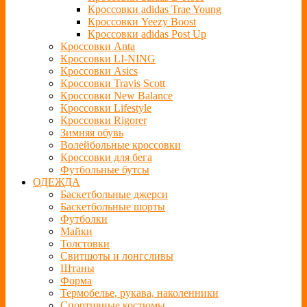
Кроссовки adidas Trae Young
Кроссовки Yeezy Boost
Кроссовки adidas Post Up
Кроссовки Anta
Кроссовки LI-NING
Кроссовки Asics
Кроссовки Travis Scott
Кроссовки New Balance
Кроссовки Lifestyle
Кроссовки Rigorer
Зимняя обувь
Волейбольные кроссовки
Кроссовки для бега
Футбольные бутсы
ОДЕЖДА
Баскетбольные джерси
Баскетбольные шорты
Футболки
Майки
Толстовки
Свитшоты и лонгсливы
Штаны
Форма
Термобелье, рукава, наколенники
Спортивные костюмы