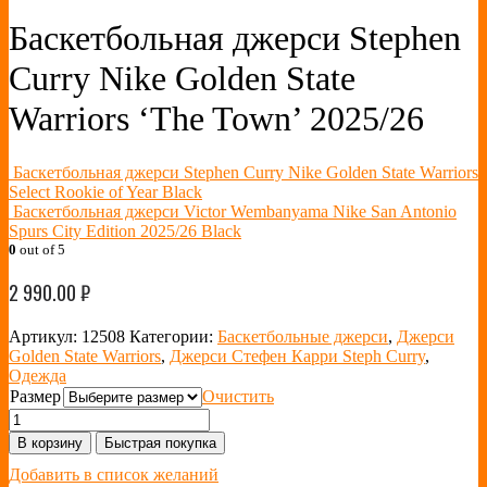
Баскетбольная джерси Stephen
Curry Nike Golden State
Warriors ‘The Town’ 2025/26
Баскетбольная джерси Stephen Curry Nike Golden State Warriors
Select Rookie of Year Black
Баскетбольная джерси Victor Wembanyama Nike San Antonio
Spurs City Edition 2025/26 Black
0
out of 5
2 990.00
₽
Артикул:
12508
Категории:
Баскетбольные джерси
,
Джерси
Golden State Warriors
,
Джерси Стефен Карри Steph Curry
,
Одежда
Размер
Очистить
В корзину
Быстрая покупка
Добавить в список желаний