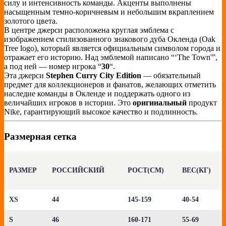
силу и интенсивность команды. Акценты выполнены
насыщенным темно-коричневым и небольшим вкраплением
золотого цвета.
В центре джерси расположена круглая эмблема с
изображением стилизованного знакового дуба Окленда (Oak
Tree logo), который является официальным символом города и
отражает его историю. Над эмблемой написано “‘The Town'”,
а под ней — номер игрока “
30
“.
Эта джерси
Stephen Curry City Edition
— обязательный
предмет для коллекционеров и фанатов, желающих отметить
наследие команды в Окленде и поддержать одного из
величайших игроков в истории. Это
оригинальный
продукт
Nike, гарантирующий высокое качество и подлинность.
Размерная сетка
РАЗМЕР
РОССИЙСКИЙ
РОСТ(СМ)
ВЕС(КГ)
XS
44
145-159
40-54
S
46
160-171
55-69