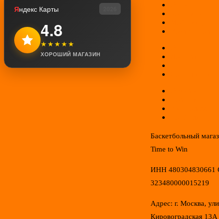
О нас
Я
ндекс Карты
2026
Контакты
Мой аккаунт
4.8
Возврат товар
★★★★★
Оплата
ХОРОШИЙ МАГАЗИН
Доставка
Гарантии
Соглашение
Отзывы
Новинки
Распродажа
Конфиденциал
Баскетбольный мага
Time to Win
ИНН 480304830661
323480000015219
Адрес: г. Москва, ул
Кировоградская 13А