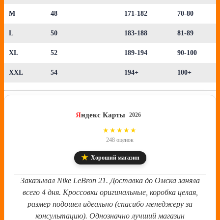
M
48
171-182
70-80
L
50
183-188
81-89
XL
52
189-194
90-100
XXL
54
194+
100+
Я
ндекс Карты
2026
4.8
★★★★★
248 оценок
★
Хороший магазин
Заказывал Nike LeBron 21. Доставка до Омска заняла
всего 4 дня. Кроссовки оригинальные, коробка целая,
размер подошел идеально (спасибо менеджеру за
консультацию). Однозначно лучший магазин