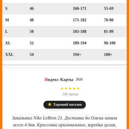
S
46
160-171
55-69
M
48
171-182
70-80
L
50
183-188
81-89
XL
52
189-194
90-100
XXL
54
194+
100+
Я
ндекс Карты
2026
4.8
★★★★★
248 оценок
★
Хороший магазин
Заказывал Nike LeBron 21. Доставка до Омска заняла
всего 4 дня. Кроссовки оригинальные, коробка целая,